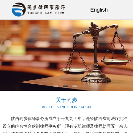
English
网站首页
关于同步
同步动态
业务领域
招纳贤士
团队风采
同步视点
关于同步
ABOUT
SYNCHRONIZATION
典型案例
陕西同步律师事务所成立于一九九四年，是经陕西省司法厅批准
律所文化
设立的综合性合伙制律师事务所，现有专职律师及律师助理五十余人,
律所党建