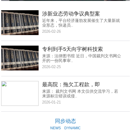
涉新业态劳动争议典型案
近年来，平台经济蓬勃发展催生了大量新就
业形态，快递员..
2026-02-26
专利到手5天向宇树科技索
来源：法律图书馆 近日，中国裁判文书网公
开的一份民事审..
2026-02-25
最高院：拖欠工程款，即
来源： 裁判文书网 本文仅供交流学习，若
来源标注错误或侵..
2026-01-21
同步动态
NEWS
DYNAMIC