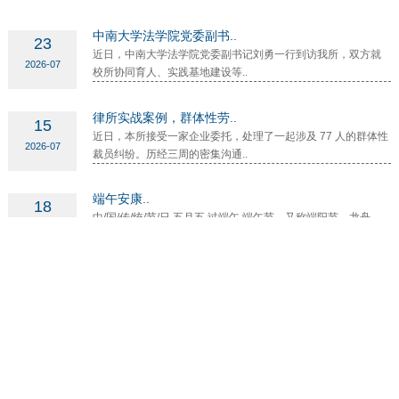
中南大学法学院党委副书..
23
近日，中南大学法学院党委副书记刘勇一行到访我所，双方就
2026-07
校所协同育人、实践基地建设等..
律所实战案例，群体性劳..
15
近日，本所接受一家企业委托，处理了一起涉及 77 人的群体性
2026-07
裁员纠纷。历经三周的密集沟通..
端午安康..
18
中/国/传/统/节/日 五月五 过端午 端午节，又称端阳节、龙舟
2026-06
节、重午节，是中华民族历史悠久..
新程启幕 恭贺巩方方律师..
15
喜 讯 我所巩方方律师成功获批律师执业资格，正式取得律师执
2026-05
业证书，圆满完成实习阶段的历..
网站首页
丨
返回顶部