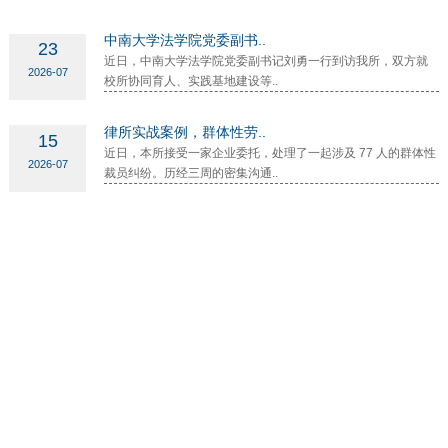
中南大学法学院党委副书..
23
近日，中南大学法学院党委副书记刘勇一行到访我所，双方就
2026-07
校所协同育人、实践基地建设等..
律所实战案例，群体性劳..
15
近日，本所接受一家企业委托，处理了一起涉及 77 人的群体性
2026-07
裁员纠纷。历经三周的密集沟通..
端午安康..
18
中/国/传/统/节/日 五月五 过端午 端午节，又称端阳节、龙舟
2026-06
节、重午节，是中华民族历史悠久..
新程启幕 恭贺巩方方律师..
15
喜 讯 我所巩方方律师成功获批律师执业资格，正式取得律师执
2026-05
业证书，圆满完成实习阶段的历..
网站首页
丨
返回顶部