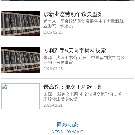
涉新业态劳动争议典型案
近年来，平台经济蓬勃发展催生了大量新就
业形态，快递员..
2026-02-26
专利到手5天向宇树科技索
来源：法律图书馆 近日，中国裁判文书网公
开的一份民事审..
2026-02-25
最高院：拖欠工程款，即
来源： 裁判文书网 本文仅供交流学习，若
来源标注错误或侵..
2026-01-21
同步动态
NEWS
DYNAMIC