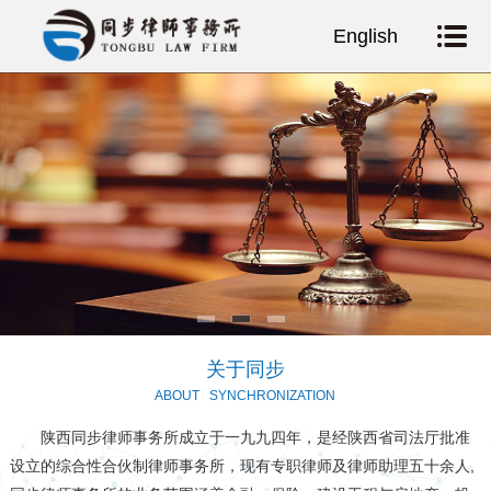
English
网站首页
关于同步
同步动态
业务领域
招纳贤士
团队风采
同步视点
关于同步
ABOUT
SYNCHRONIZATION
典型案例
陕西同步律师事务所成立于一九九四年，是经陕西省司法厅批准
律所文化
设立的综合性合伙制律师事务所，现有专职律师及律师助理五十余人,
律所党建