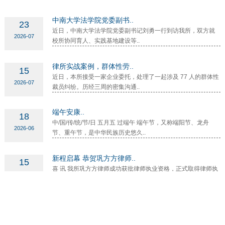
中南大学法学院党委副书..
23
近日，中南大学法学院党委副书记刘勇一行到访我所，双方就
2026-07
校所协同育人、实践基地建设等..
律所实战案例，群体性劳..
15
近日，本所接受一家企业委托，处理了一起涉及 77 人的群体性
2026-07
裁员纠纷。历经三周的密集沟通..
端午安康..
18
中/国/传/统/节/日 五月五 过端午 端午节，又称端阳节、龙舟
2026-06
节、重午节，是中华民族历史悠久..
新程启幕 恭贺巩方方律师..
15
喜 讯 我所巩方方律师成功获批律师执业资格，正式取得律师执
2026-05
业证书，圆满完成实习阶段的历..
网站首页
丨
返回顶部