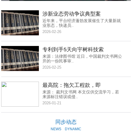
涉新业态劳动争议典型案
近年来，平台经济蓬勃发展催生了大量新就
业形态，快递员..
2026-02-26
专利到手5天向宇树科技索
来源：法律图书馆 近日，中国裁判文书网公
开的一份民事审..
2026-02-25
最高院：拖欠工程款，即
来源： 裁判文书网 本文仅供交流学习，若
来源标注错误或侵..
2026-01-21
同步动态
NEWS
DYNAMIC