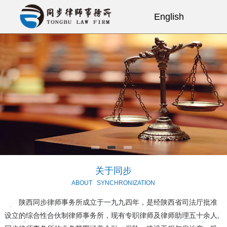
English
网站首页
关于同步
同步动态
业务领域
招纳贤士
团队风采
同步视点
关于同步
ABOUT
SYNCHRONIZATION
典型案例
陕西同步律师事务所成立于一九九四年，是经陕西省司法厅批准
律所文化
设立的综合性合伙制律师事务所，现有专职律师及律师助理五十余人,
律所党建