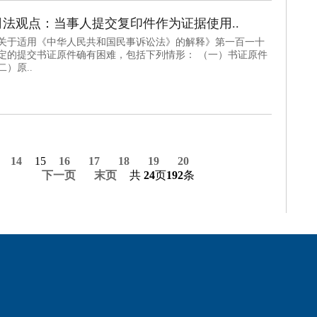
法观点：当事人提交复印件作为证据使用..
院关于适用《中华人民共和国民事诉讼法》的解释》第一百一十
定的提交书证原件确有困难，包括下列情形： （一）书证原件
）原..
14
15
16
17
18
19
20
下一页
末页
共
24
页
192
条