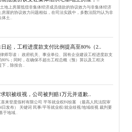
体土地上房屋抵偿非集体经济成员借款的协议效力与非集体经济
上房屋的协议效力问题相似，在司法实践中，多数法院均认为非
体土..
日起，工程进度款支付比例提高至80%（2..
步律师导读： 政府机关、事业单位、国有企业建设工程进度款支
的80%；同时，在确保不超出工程总概（预）算以及工程决
下，除按合..
”求职被歧视，公司被判赔1万元并道歉..
浙江喜来登度假村有限公司 平等就业权纠纷案 （最高人民法院审
月4日发布） 关键词 民事/平等就业权/就业歧视/地域歧视 裁判要
于地域..