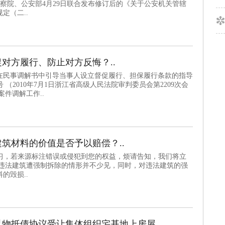
检察院、公安部4月29日联合发布修订后的《关于公安机关管辖
定（二..
对方履行、防止对方反悔？..
在民事调解书中引导当事人设立督促履行、担保履行条款的指导
08号 （2010年7月1日浙江省高级人民法院审判委员会第2209次会
件调解工作..
筑材料的价值是否予以赔偿？..
流学习，若来源标注错误或侵犯到您的权益，烦请告知，我们将立
，违法建筑遭强制拆除的情形并不少见，同时，对违法建筑的强
的毁损..
物抵债协议受让集体组织宅基地上房屋，..