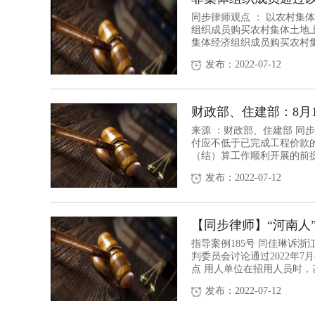
同步律师观点 ： 以农村集
组织成员购买农村集体土地
集体经济组织成员购买农村集
发布：2022-07-12
财政部、住建部：8月1
来源 ：财政部、住建部 同
付应不低于已完成工程价款
（结）算工作顺利开展的前提
发布：2022-07-12
【同步律师】“河南人
指导案例185号 闫佳琳诉
判委员会讨论通过2022年7
点 用人单位在招用人员时，基
发布：2022-07-12